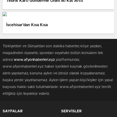
Tebrik Kartı Gönderme Oranı İki Kat Arttı
İscehisar’dan Kısa Kısa
Türkiye'den ve Dünya’dan son dakika haberler, köşe yazıları,
magazinden siyasete, spordan seyahate bütün konuların tek
adresi
www.afyonhaberleri.xyz
platformunda;
www.afyonhaberleri.xyz haber içerikleri kaynak gösterilmeden
alıntı yapılamaz, kanuna aykırı ve izinsiz olarak kopyalanamaz,
başka yerde yayınlanamaz. Aykırı işlem yapan kişi/kişiler için yasal
başvuru hakkı saklı tutulmaktadır. www.afyonhaberleri.xyz tercih
ettiğiniz için teşekkür ederiz.
SAYFALAR
SERVİSLER