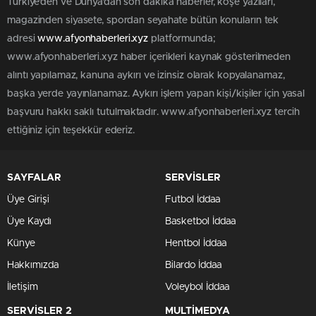
Türkiye'den ve Dünya’dan son dakika haberler, köşe yazıları,
magazinden siyasete, spordan seyahate bütün konuların tek
adresi
www.afyonhaberleri.xyz
platformunda;
www.afyonhaberleri.xyz haber içerikleri kaynak gösterilmeden
alıntı yapılamaz, kanuna aykırı ve izinsiz olarak kopyalanamaz,
başka yerde yayınlanamaz. Aykırı işlem yapan kişi/kişiler için yasal
başvuru hakkı saklı tutulmaktadır. www.afyonhaberleri.xyz tercih
ettiğiniz için teşekkür ederiz.
SAYFALAR
SERVİSLER
Üye Girişi
Futbol İddaa
Üye Kaydı
Basketbol İddaa
Künye
Hentbol İddaa
Hakkımızda
Bilardo İddaa
İletişim
Voleybol İddaa
SERVİSLER 2
MULTİMEDYA