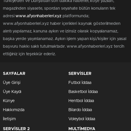
Türkiye'den ve Dünya’dan son dakika haberler, köşe yazıları,
magazinden siyasete, spordan seyahate bütün konuların tek
adresi
www.afyonhaberleri.xyz
platformunda;
www.afyonhaberleri.xyz haber içerikleri kaynak gösterilmeden
alıntı yapılamaz, kanuna aykırı ve izinsiz olarak kopyalanamaz,
başka yerde yayınlanamaz. Aykırı işlem yapan kişi/kişiler için yasal
başvuru hakkı saklı tutulmaktadır. www.afyonhaberleri.xyz tercih
ettiğiniz için teşekkür ederiz.
SAYFALAR
SERVİSLER
Üye Girişi
Futbol İddaa
Üye Kaydı
Basketbol İddaa
Künye
Hentbol İddaa
Hakkımızda
Bilardo İddaa
İletişim
Voleybol İddaa
SERVİSLER 2
MULTİMEDYA