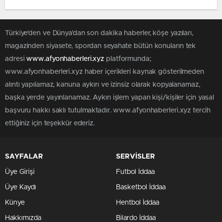
Türkiye'den ve Dünya’dan son dakika haberler, köşe yazıları,
magazinden siyasete, spordan seyahate bütün konuların tek
adresi
www.afyonhaberleri.xyz
platformunda;
www.afyonhaberleri.xyz haber içerikleri kaynak gösterilmeden
alıntı yapılamaz, kanuna aykırı ve izinsiz olarak kopyalanamaz,
başka yerde yayınlanamaz. Aykırı işlem yapan kişi/kişiler için yasal
başvuru hakkı saklı tutulmaktadır. www.afyonhaberleri.xyz tercih
ettiğiniz için teşekkür ederiz.
SAYFALAR
SERVİSLER
Üye Girişi
Futbol İddaa
Üye Kaydı
Basketbol İddaa
Künye
Hentbol İddaa
Hakkımızda
Bilardo İddaa