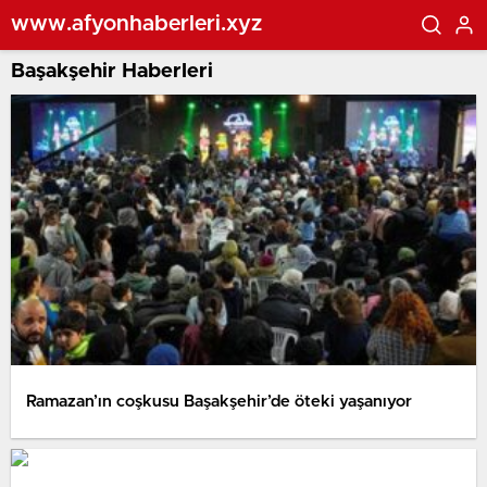
www.afyonhaberleri.xyz
Başakşehir Haberleri
Ramazan’ın coşkusu Başakşehir’de öteki yaşanıyor