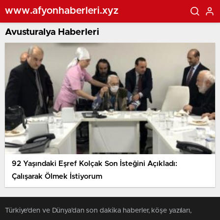
www.afyonhaberleri.xyz
Avusturalya Haberleri
92 Yaşındaki Eşref Kolçak Son İsteğini Açıkladı:
Çalışarak Ölmek İstiyorum
Türkiye'den ve Dünya’dan son dakika haberler, köşe yazıları,