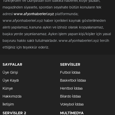
Türkiye'den ve Dünya’dan son dakika haberler, köşe yazıları,
magazinden siyasete, spordan seyahate bütün konuların tek
adresi
www.afyonhaberleri.xyz
platformunda;
www.afyonhaberleri.xyz haber içerikleri kaynak gösterilmeden
alıntı yapılamaz, kanuna aykırı ve izinsiz olarak kopyalanamaz,
başka yerde yayınlanamaz. Aykırı işlem yapan kişi/kişiler için yasal
başvuru hakkı saklı tutulmaktadır. www.afyonhaberleri.xyz tercih
ettiğiniz için teşekkür ederiz.
SAYFALAR
SERVİSLER
Üye Girişi
Futbol İddaa
Üye Kaydı
Basketbol İddaa
Künye
Hentbol İddaa
Hakkımızda
Bilardo İddaa
İletişim
Voleybol İddaa
SERVİSLER 2
MULTİMEDYA