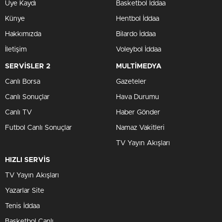
Üye Kaydı
Basketbol İddaa
Künye
Hentbol İddaa
Hakkımızda
Bilardo İddaa
İletişim
Voleybol İddaa
SERVİSLER 2
MULTİMEDYA
Canlı Borsa
Gazeteler
Canlı Sonuçlar
Hava Durumu
Canlı TV
Haber Gönder
Futbol Canlı Sonuçlar
Namaz Vakitleri
TV Yayın Akışları
HIZLI SERVİS
TV Yayın Akışları
Yazarlar Site
Tenis İddaa
Basketbol Canlı