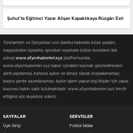
Şuhut’ta Eğitimci Yazar Alişan Kapaklıkaya Rüzgârı Esti
Türkiye'den ve Dünya’dan son dakika haberler, köşe yazıları,
magazinden siyasete, spordan seyahate bütün konuların tek
adresi
www.afyonhaberleri.xyz
platformunda;
www.afyonhaberleri.xyz haber içerikleri kaynak gösterilmeden
alıntı yapılamaz, kanuna aykırı ve izinsiz olarak kopyalanamaz,
başka yerde yayınlanamaz. Aykırı işlem yapan kişi/kişiler için yasal
başvuru hakkı saklı tutulmaktadır. www.afyonhaberleri.xyz tercih
ettiğiniz için teşekkür ederiz.
SAYFALAR
SERVİSLER
Üye Girişi
Futbol İddaa