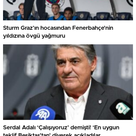
Sturm Graz’ın hocasından Fenerbahçe’nin
yıldızına övgü yağmuru
Serdal Adalı ‘Çalışıyoruz’ demişti! ‘En uygun
teklif Beşiktaş’tan’ diyerek açıkladılar