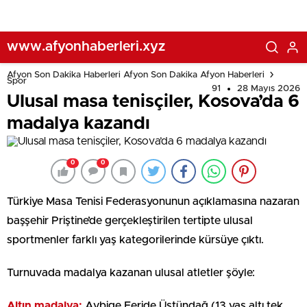
www.afyonhaberleri.xyz
Afyon Son Dakika Haberleri Afyon Son Dakika Afyon Haberleri
Spor
91
28 Mayıs 2026
Ulusal masa tenisçiler, Kosova’da 6
madalya kazandı
0
0
Türkiye Masa Tenisi Federasyonunun açıklamasına nazaran
başşehir Priştine’de gerçekleştirilen tertipte ulusal
sportmenler farklı yaş kategorilerinde kürsüye çıktı.
Turnuvada madalya kazanan ulusal atletler şöyle:
Altın madalya:
Aybige Feride Üstündağ (13 yaş altı tek