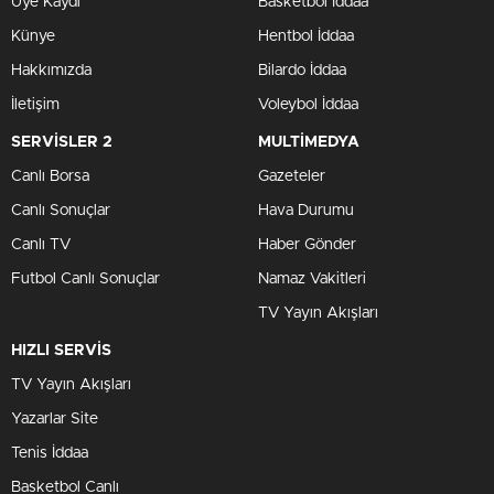
Üye Kaydı
Basketbol İddaa
Künye
Hentbol İddaa
Hakkımızda
Bilardo İddaa
İletişim
Voleybol İddaa
SERVİSLER 2
MULTİMEDYA
Canlı Borsa
Gazeteler
Canlı Sonuçlar
Hava Durumu
Canlı TV
Haber Gönder
Futbol Canlı Sonuçlar
Namaz Vakitleri
TV Yayın Akışları
HIZLI SERVİS
TV Yayın Akışları
Yazarlar Site
Tenis İddaa
Basketbol Canlı